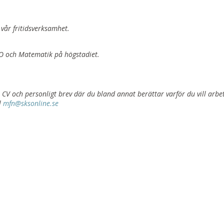
l vår fritidsverksamhet.
 NO och Matematik på högstadiet.
CV och personligt brev där du bland annat berättar varför du vill arbe
ll
mfn@sksonline.se