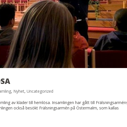
ÖSA
amling
,
Nyhet
,
Uncategorized
ing av kläder till hemlösa. Insamlingen har gått till Frälsningsarmén
amlingen också besökt Frälsningsarmén på Östermalm, som kallas